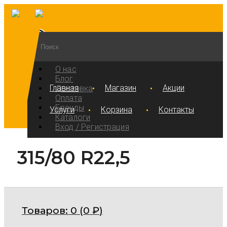
О нас
Блог
Главная
Магазин
Акции
Доставка
Оплата
Бренды
Услуги
Корзина
Контакты
Каталоги
Вход / Регистрация
315/80 R22,5
Товаров:
0 (
0
₽
)