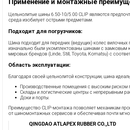
Применение и монтажные преимущ
Цельнолитые шины 6.50-10/5.00 CLIP являются предпоч
среда изобилует острыми предметами.
Подходит для погрузчиков:
Шина подходит для передних (ведущих) колес вилочных 
изначально были укомплектованы шинами с замковым кол
мировых брендов (Linde, Still, Toyota, Komatsu) с соот
Область эксплуатации:
Благодаря своей цельнолитой конструкции, шина идеаль
Производственные помещения с высоким риском пр
Склады и логистические центры с непрерывным ра
Доки и порты.
Преимущество CLIP-монтажа позволяет механикам пров
от шиномонтажных сервисов и обеспечивая почти мгно
QINGDAO ATLAPEX RUBBER CO.,LTD