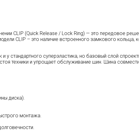
ении CLIP (Quick Release / Lock Ring) — это передовое реш
 модели CLIP – это наличие встроенного замкового кольца,
к и у стандартного суперэластика, но базовый слой спроек
остоя техники и упрощает обслуживание шин. Шина совмест
ны диска).
ыстрого монтажа.
 долговечности.