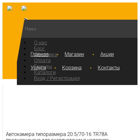
О нас
Блог
Главная
Магазин
Акции
Доставка
Оплата
Бренды
Услуги
Корзина
Контакты
Каталоги
Вход / Регистрация
Автокамера типоразмера 20.5/70-16 TR78A