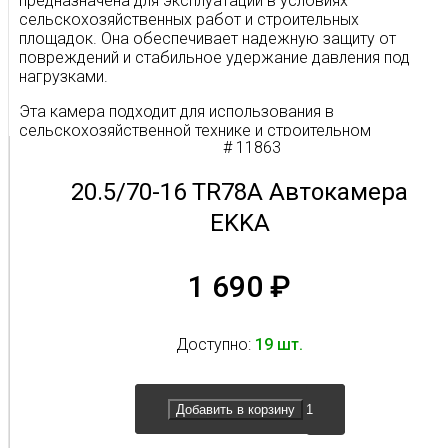
предназначена для эксплуатации в условиях
сельскохозяйственных работ и строительных
площадок. Она обеспечивает надежную защиту от
повреждений и стабильное удержание давления под
нагрузками.
Эта камера подходит для использования в
сельскохозяйственной технике и строительном
# 11863
оборудовании. Ее конструкция рассчитана на
сопротивление деформациям и проколам при работе
на грунтовых дорогах и строительных площадках, где
20.5/70-16 TR78A Автокамера
обычные камеры могут быстро выходить из строя.
EKKA
Камера поставляется индивидуально упакованной и
совместима с шинами аналогичного размера,
1 690
₽
устанавливаемыми на диски диаметром 16 дюймов.
Доступно:
19 шт.
Добавить в корзину