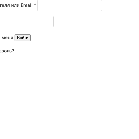
теля или Email
*
 меня
Войти
ароль?