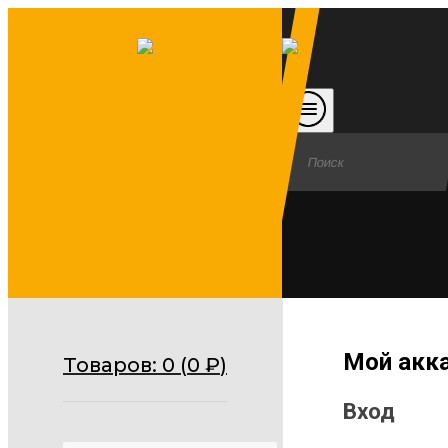
Мой акк
Товаров:
0 (
0
₽
)
Вход