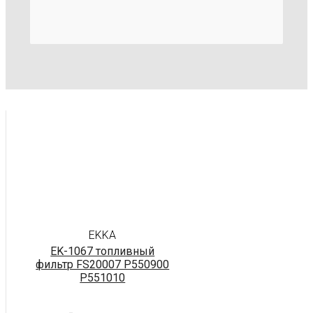
EKKA
EK-1067 топливный
фильтр FS20007 P550900
P551010