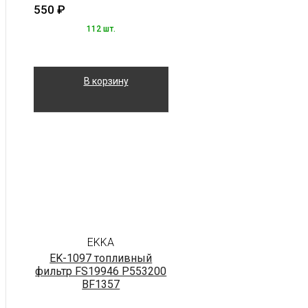
550
₽
112 шт.
В корзину
EKKA
EK-1097 топливный
фильтр FS19946 P553200
BF1357