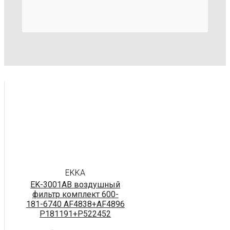
EKKA
EK-3001AB воздушный
фильтр комплект 600-
181-6740 AF4838+AF4896
P181191+P522452