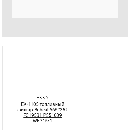
EKKA
EK-1105 топливный
фильтр Bobcat 6667352
FS19581 P551039
WK715/1