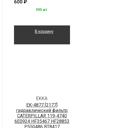
600
₽
595 шт.
В корзину
EKKA
EK-4877 [2177]
гидравлический фильтр
CATERPILLAR 119-4740
6E0924 HF35467 HF28853
P550486 BT8417