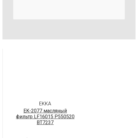
EKKA
EK-2077 масляный
фильтр LF16015 P550520
BT7237