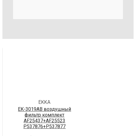
EKKA
EK-3019AB воздушный
фильтр комплект
AF25437+AF25523
P537876+P537877