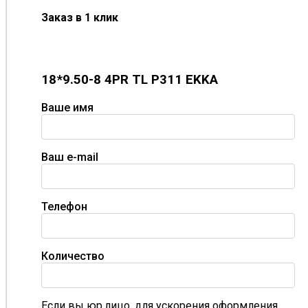
EKKA P311 18*9.50-8 4PR TL — ваш выбор для
Заказ в 1 клик
уверенной езды по любой местности!
18*9.50-8 4PR TL P311 EKKA
Ваше имя
Ваш e-mail
Телефон
Количество
Если вы юр.лицо, для ускорения оформления