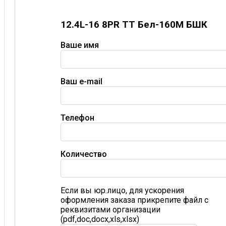
12.4L-16 8PR TT Бел-160М БШК
Ваше имя
Ваш e-mail
Телефон
Количество
Если вы юр.лицо, для ускорения
оформления заказа прикрепите файл с
реквизитами организации
(pdf,doc,docx,xls,xlsx)