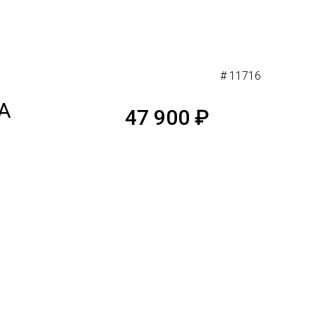
# 11716
DA
47 900
₽