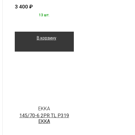
3 400
₽
13 шт.
В корзину
EKKA
145/70-6 2PR TL P319
EKKA