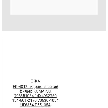
EKKA
EK-4012 гидравлический
фильтр KOMATSU
706351054 14X4932750
154-601-2170 70630-1054
HF6354 P551054