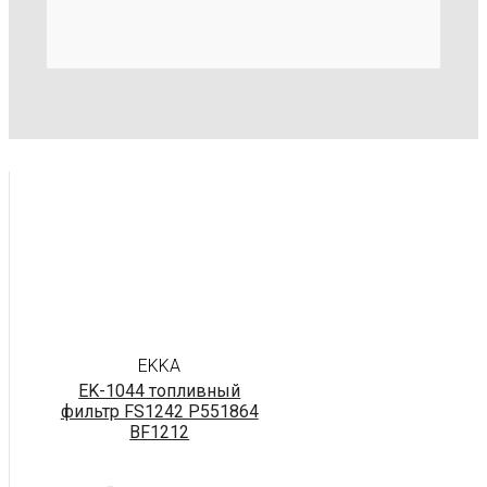
EKKA
EK-1044 топливный
фильтр FS1242 P551864
BF1212