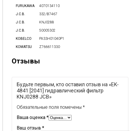
FURUKAWA
4070134110
J.C.B.
332/B7467
J.C.B.
KNJ0288
J.C.B.
50005302
KOBELCO
PA33H01040P1
KOMATSU
Z766611330
Отзывы
Будьте первым, кто оставил отзыв на «EK-
4841 [2041] гидравлический фильтр
KNJ0288 JCB»
Обязательные поля помечены
*
Ваша оценка
*
Ваш отзыв
*