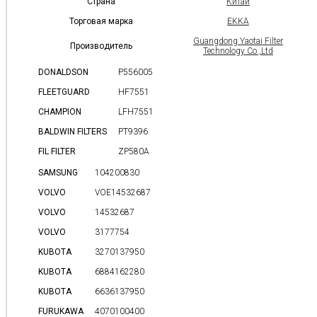
Страна
Китай
Торговая марка
EKKA
Guangdong Yaotai Filter
Производитель
Technology Co.,Ltd
DONALDSON
P556005
FLEETGUARD
HF7551
CHAMPION
LFH7551
BALDWIN FILTERS
PT9396
FIL FILTER
ZP580A
SAMSUNG
104200830
VOLVO
VOE14532687
VOLVO
14532687
VOLVO
3177754
KUBOTA
3270137950
KUBOTA
6884162280
KUBOTA
6636137950
FURUKAWA
4070100400