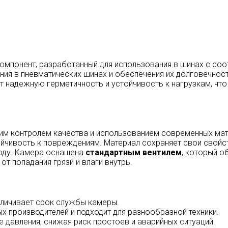
омпонент, разработанный для использования в шинах с со
я в пневматических шинах и обеспечения их долговечност
 надежную герметичность и устойчивость к нагрузкам, что
гим контролем качества и использованием современных ма
тойчивость к повреждениям. Материал сохраняет свои свой
году. Камера оснащена
стандартным вентилем
, который о
т попадания грязи и влаги внутрь.
еличивает срок службы камеры.
х производителей и подходит для разнообразной техники.
 давления, снижая риск простоев и аварийных ситуаций.