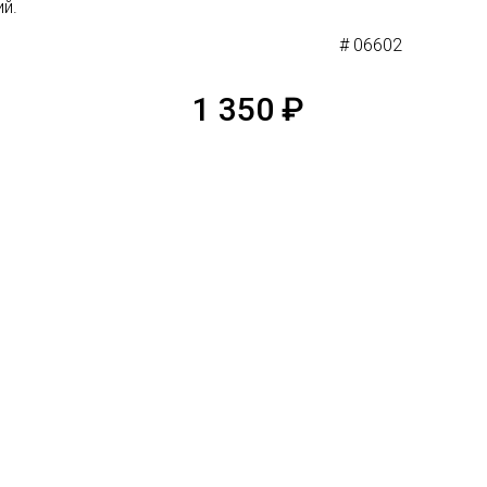
ий.
# 06602
1 350
₽