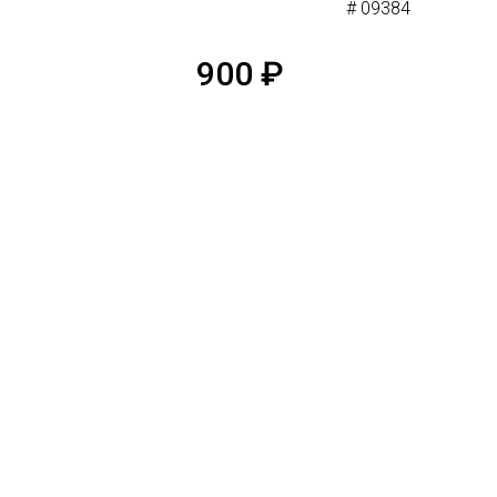
# 09384
900
₽