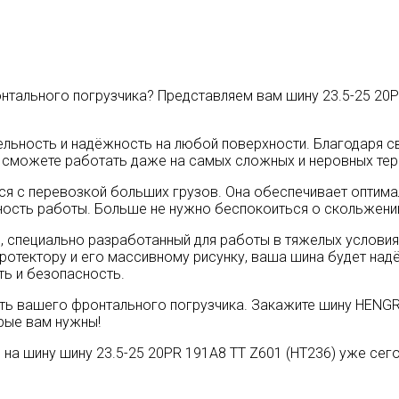
тального погрузчика? Представляем вам шину 23.5-25 20P
ьность и надёжность на любой поверхности. Благодаря св
 сможете работать даже на самых сложных и неровных тер
ется с перевозкой больших грузов. Она обеспечивает оптим
ость работы. Больше не нужно беспокоиться о скольжении 
, специально разработанный для работы в тяжелых условия
отектору и его массивному рисунку, ваша шина будет над
ть и безопасность.
ть вашего фронтального погрузчика. Закажите шину HENGRU
рые вам нужны!
 на шину шину 23.5-25 20PR 191A8 TT Z601 (HT236) уже сег