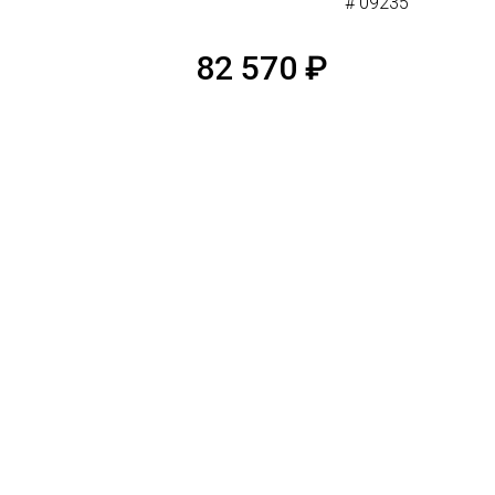
# 09235
82 570
₽