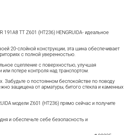
R 191A8 TT Z601 (HT236) HENGRUIDA- идеальное
оей 20-слойной конструкции, эта шина обеспечивает
риториях с полной уверенностью.
альное сцепление с поверхностью, улучшая
или потере контроля над транспортом.
х. Забудьте о постоянном беспокойстве по поводу
ёжно защищена от арматуры, битого стекла и каменных
IDA модели Z601 (HT236) прямо сейчас и получите
одня и обеспечьте себе безопасность и