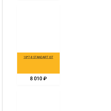
18*7-8 STANDART IST
8 010
₽