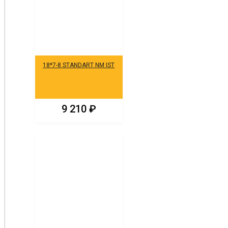
18*7-8 STANDART NM IST
9 210
₽