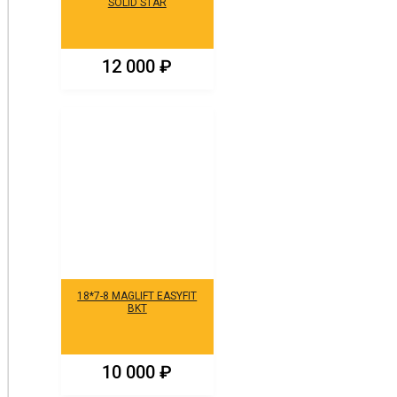
SOLID STAR
12 000
₽
18*7-8 MAGLIFT EASYFIT
BKT
10 000
₽