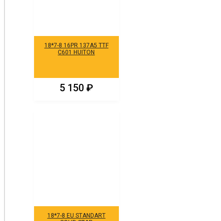
18*7-8 16PR 137A5 TTF
C601 HUITON
5 150
₽
18*7-8 EU STANDART