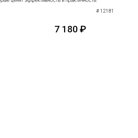
орые ценят эффективность и практичность.
# 12181
7 180
₽