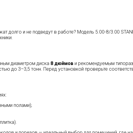
жат долго и не подведут в работе? Модель 5.00-8/3.00 S
хники.
очным диаметром диска
8 дюймов
и рекомендуемым типора
тью до 3–3,5 тонн. Перед установкой проверьте соответст
ях:
вными полами);
плитка).
колов и порезов — идеальный выбор для помещений, где на