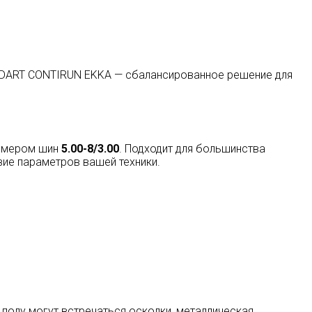
TANDART CONTIRUN EKKA — сбалансированное решение для
змером шин
5.00-8/3.00
. Подходит для большинства
вие параметров вашей техники.
 полу могут встречаться осколки, металлическая