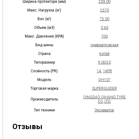
Ширина протектора (мм)
259.00
Макс. Нагрузка (кг)
2570
Вес (кг)
75.00
Объем (м3)
0.63
Макс. Давление (KPA)
700
Вид шины
пневматическая
Страна
Китай
Типоразмер
9.00-20
Слойность (PR)
14
,
14PR
Модель
QH107
Торговая марка
SUPERGUIDER
QINGDAO QIHANG TYRE
Производитель
CO.,LTD.
Тип техники
Экскаватор
Отзывы