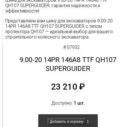
Шина для экскаваторов 9.00-20 14PR 146A8 TTF
QH107 SUPERGUIDER: гарантия надёжности и
эффективности!
Представляем вам шину для экскаваторов 9.00-20
14PR 146A8 TTF QH107 SUPERGUIDER с типом
протектора QH107 — идеальный выбор для вашего
строительного колёсного экскаватора.
Когда дело касается выбора шин для техники
# 07932
(особенно техники, работающей в рытье траншей и
котлованов), место её использования имеет огромное
9.00-20 14PR 146A8 TTF QH107
значение. Именно поэтому наша шина разработана
SUPERGUIDER
так, чтобы ваш экскаватор не застревал в грязи, глине
или рыхлом грунте.
Шина 9.00-20 14PR 146A8 SUPERGUIDER оснащена
23 210
₽
протектором QH107, специально разработанным для
колёсных экскаваторов. Благодаря этому протектору,
ваша техника будет легко перемещаться по сложным
Доступно:
1 шт.
поверхностям, не доставляя вам дополнительных
неудобств в процессе работы.
Мы также предлагаем вам шину, которая
Добавить в корзину
поставляется с комплектующими — камерой и