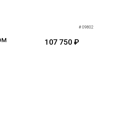
# 09802
ом
107 750
₽