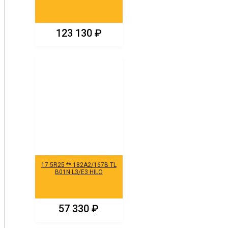
123 130
₽
17.5R25 ** 182A2/167B TL
B01N L3/E3 HILO
57 330
₽