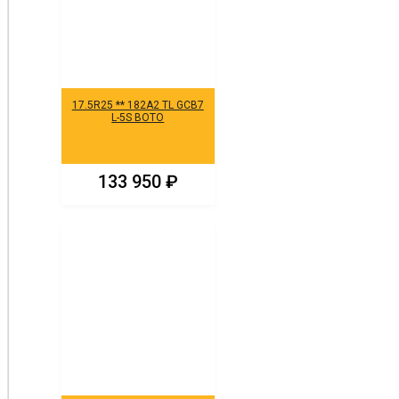
17.5R25 ** 182A2 TL GCB7
L-5S BOTO
133 950
₽