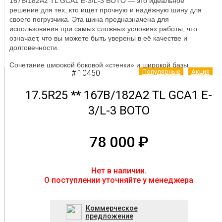
167B/182A2 TL GCA1 E-3/L-3 BOTO — это идеальное
решение для тех, кто ищет прочную и надёжную шину для
своего погрузчика. Эта шина предназначена для
использования при самых сложных условиях работы, что
означает, что вы можете быть уверены в её качестве и
долговечности.
Сочетание широкой боковой «стенки» и широкой базы
Популярные
Акция
# 10450
позволяет шине легко справляться с различными
поверхностями, включая грунт, гравий и асфальт. Это значит,
17.5R25 ** 167B/182A2 TL GCA1 E-
что вы можете использовать эту шину в любых условиях и не
беспокоиться о том, что она быстро изнашивается.
3/L-3 BOTO
Специально разработанный рисунок протектора
обеспечивает отличное сцепление с поверхностью, что
78 000
₽
улучшает управляемость погрузчика и обеспечивает
безопасность при работе. Это означает, что вы можете легко
маневрировать и перемещать грузы без риска повреждения
вашего погрузчика.
Нет в наличии.
O поступлении уточняйте у менеджера
Наша шина с рисунком протектора GCA1 E-3/L-3- это
идеальное решение для ваших потребностей в
строительстве, складировании и погрузочно-разгрузочных
Коммерческое
работах. Специально разработанный для работы в тяжёлых
предложение