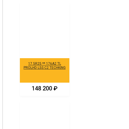
17.5R25 ** 176A2 TL
PROLHD L5S C2 TECHKING
148 200
₽