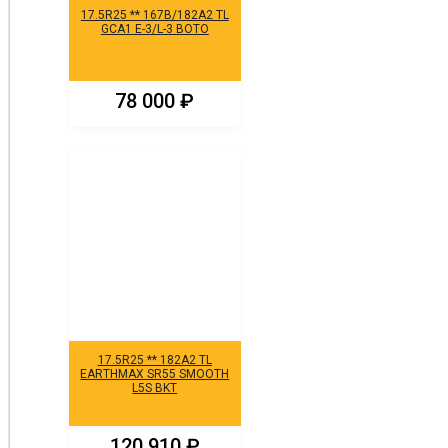
17.5R25 ** 167B/182A2 TL
GCA1 E-3/L-3 BOTO
78 000
₽
17.5R25 ** 182A2 TL
EARTHMAX SR55 SMOOTH
L5S BKT
120 910
₽