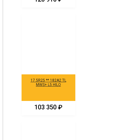
17.5R25 ** 182A2 TL
MWS+ L5 HILO
103 350
₽