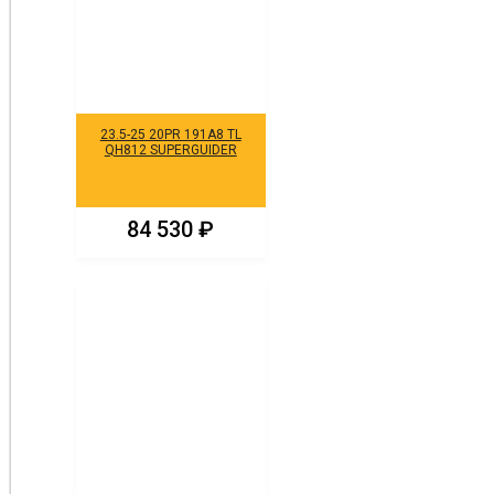
23.5-25 20PR 191A8 TL
QH812 SUPERGUIDER
84 530
₽