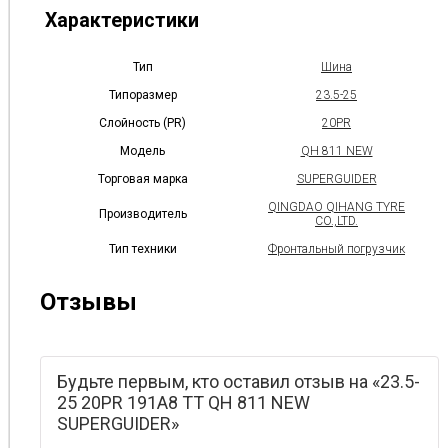
Характеристики
Тип
Шина
Типоразмер
23.5-25
Слойность (PR)
20PR
Модель
QH 811 NEW
Торговая марка
SUPERGUIDER
QINGDAO QIHANG TYRE
Производитель
CO.,LTD.
Тип техники
Фронтальный погрузчик
Отзывы
Будьте первым, кто оставил отзыв на «23.5-
25 20PR 191A8 TT QH 811 NEW
SUPERGUIDER»