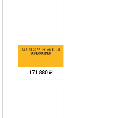
23.5-25 20PR 191A8 TL L-5
SUPERGUIDER
171 880
₽