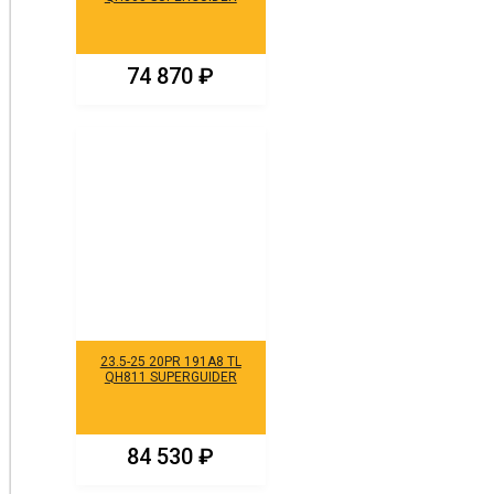
74 870
₽
23.5-25 20PR 191A8 TL
QH811 SUPERGUIDER
84 530
₽