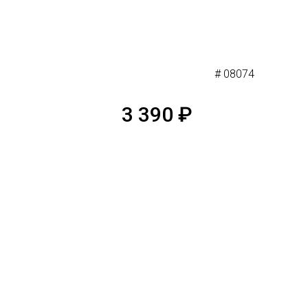
# 08074
3 390
₽