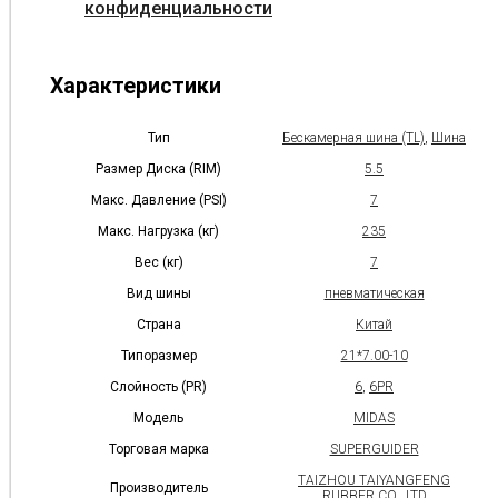
конфиденциальности
Характеристики
Тип
Бескамерная шина (TL)
,
Шина
Размер Диска (RIM)
5.5
Макс. Давление (PSI)
7
Макс. Нагрузка (кг)
235
Вес (кг)
7
Вид шины
пневматическая
Страна
Китай
Типоразмер
21*7.00-10
Слойность (PR)
6
,
6PR
Модель
MIDAS
Торговая марка
SUPERGUIDER
TAIZHOU TAIYANGFENG
Производитель
RUBBER CO., LTD