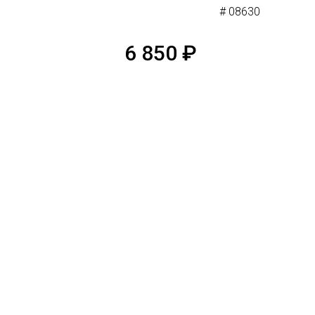
# 08630
6 850
₽