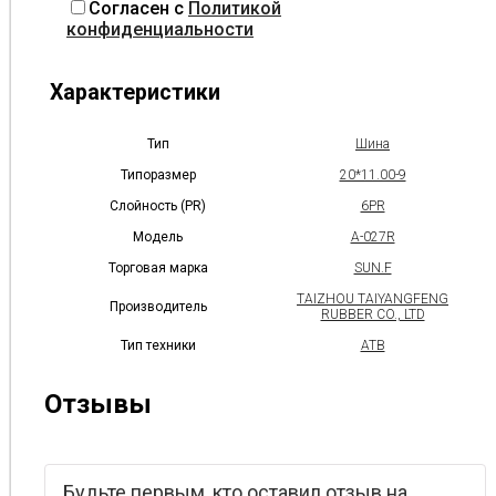
Согласен с
Политикой
конфиденциальности
Характеристики
Тип
Шина
Типоразмер
20*11.00-9
Слойность (PR)
6PR
Модель
A-027R
Торговая марка
SUN.F
TAIZHOU TAIYANGFENG
Производитель
RUBBER CO., LTD
Тип техники
АТВ
Отзывы
Будьте первым, кто оставил отзыв на