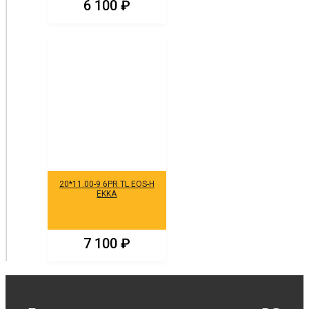
6 100
₽
20*11.00-9 6PR TL EOS-H
EKKA
7 100
₽