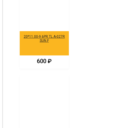
20*11.00-9 6PR TL A-027R
SUN.F
600
₽