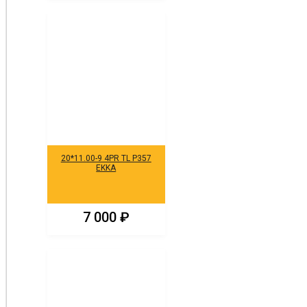
20*11.00-9 4PR TL P357
EKKA
7 000
₽