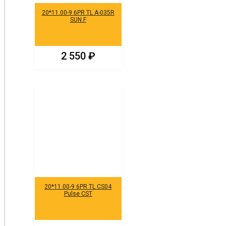
20*11.00-9 6PR TL A-035R
SUN.F
2 550
₽
20*11.00-9 6PR TL CS04
Pulse CST