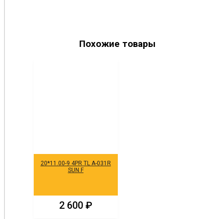
Похожие товары
20*11.00-9 4PR TL A-031R
SUN.F
2 600
₽