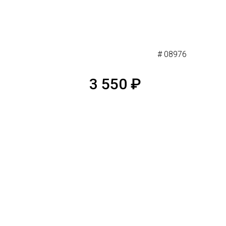
# 08976
3 550
₽