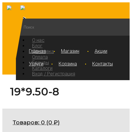
О нас
Блог
Главная
Магазин
Акции
Доставка
Оплата
Бренды
Услуги
Корзина
Контакты
Каталоги
Вход / Регистрация
19*9.50-8
Товаров:
0 (
0
₽
)