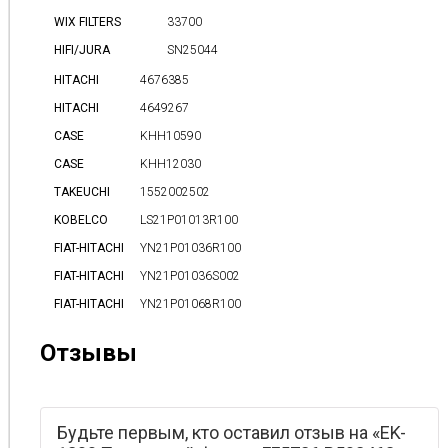
WIX FILTERS
33700
HIFI/JURA
SN25044
HITACHI
4676385
HITACHI
4649267
CASE
KHH10590
CASE
KHH12030
TAKEUCHI
1552002502
KOBELCO
LS21P01013R100
FIAT-HITACHI
YN21P01036R100
FIAT-HITACHI
YN21P01036S002
FIAT-HITACHI
YN21P01068R100
Отзывы
Будьте первым, кто оставил отзыв на «EK-