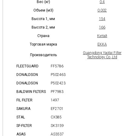
Вес (кг)
0.4
Объем (м3)
0.002
Высота 1, мм
154
Высота 2, мм
166
Страна
Китай
Торговая марка
EKKA
Guangdong Yaotai Filter
Производитель
Technology Co.,Ltd
FLEETGUARD
FF5786
DONALDSON
P502463
DONALDSON
P502423
BALDWIN FILTERS
PF7983
FIL FILTER
1497
SAKURA
EF2701
STAL
CX385
SF-FILTER
SK3159
ASAS
AS3537