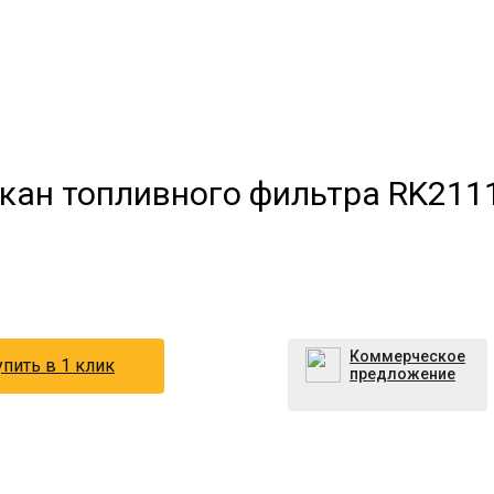
такан топливного фильтра RK21
Коммерческое
пить в 1 клик
предложение