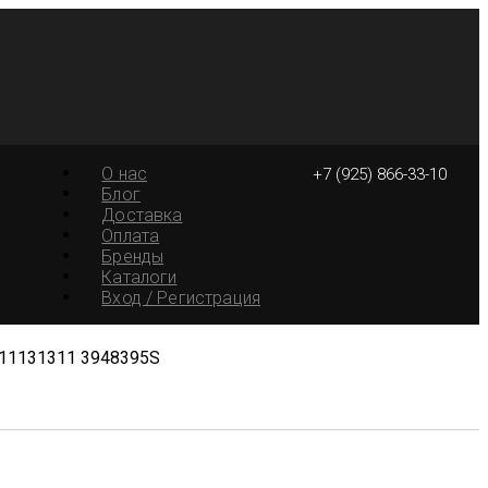
О нас
+7 (925) 866-33-10
Блог
Доставка
Оплата
Бренды
Каталоги
Вход / Регистрация
K211131311 3948395S