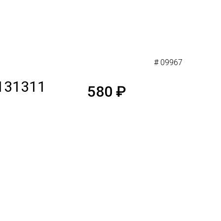
# 09967
1131311
580
₽