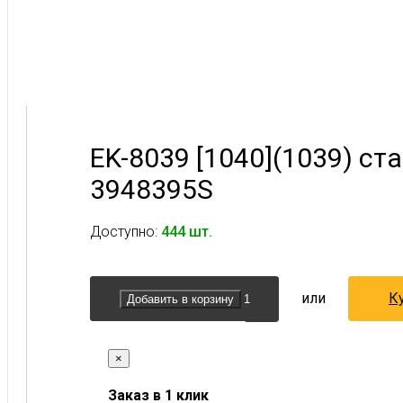
EK-8039 [1040](1039) с
3948395S
Доступно:
444 шт.
или
Ку
Добавить в корзину
×
Заказ в 1 клик