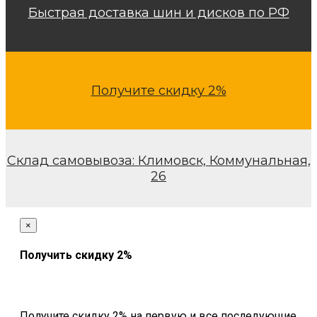
Быстрая доставка шин и дисков по РФ
Получите скидку 2%
17.5-25 16PR
158B TT ER-
612 L3/E3
Заполненная
Склад самовывоза: Климовск, Коммунальная,
полиуретаном
NORTEC
26
126 500
₽
×
Получить скидку 2%
Получите скидку 2% на первую и все последующие