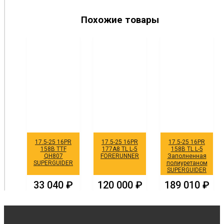
Похожие товары
17.5-25 16PR
17.5-25 16PR
17.5-25 16PR
158B TTF
177A8 TL L-5
158B TL L-5
QH807
FORERUNNER
Заполненная
SUPERGUIDER
полиуретаном
SUPERGUIDER
33 040
₽
120 000
₽
189 010
₽