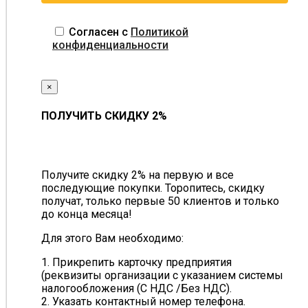
бездорожье, охота, рыбалка, экстремальные
поездки и туристические маршруты по
Согласен с
Политикой
пересечённой местности
. Если ваша техника часто
конфиденциальности
работает в условиях глубокой грязи или рыхлого
грунта, модель EKKA MARS обеспечит необходимый
уровень сцепления и надежности. Шины для
×
утилитарного применения из стандартного резинового
компаунда. Рисунок протектора средней
ПОЛУЧИТЬ СКИДКУ 2%
агрессивности, подходит для недалёких поездок и как
замена стоковых колёс
Получите скидку 2% на первую и все
последующие покупки. Торопитесь, скидку
получат, только первые 50 клиентов и только
до конца месяца!
Для этого Вам необходимо:
1. Прикрепить карточку предприятия
(реквизиты организации с указанием системы
налогообложения (С НДС /Без НДС).
2. Указать контактный номер телефона.