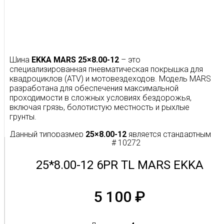
Шина
EKKA MARS 25×8.00-12
– это
специализированная пневматическая покрышка для
квадроциклов (ATV) и мотовездеходов. Модель MARS
разработана для обеспечения максимальной
проходимости в сложных условиях бездорожья,
включая грязь, болотистую местность и рыхлые
грунты.
Данный типоразмер
25×8.00-12
является стандартным
# 10272
для
передней оси
большинства современных
полноприводных квадроциклов. Он гарантирует
высокую маневренность и точность управления,
25*8.00-12 6PR TL MARS EKKA
необходимые на пересеченной местности. Ключевые
параметры шины:
5 100
₽
Размер:
25×8.00-12 (25 дюймов внешний
диаметр, 8 дюймов ширина, 12 дюймов
посадочный диаметр).