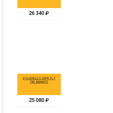
26 340
₽
315/80R22.5 20PR TL F
786 ANNAITE
25 080
₽