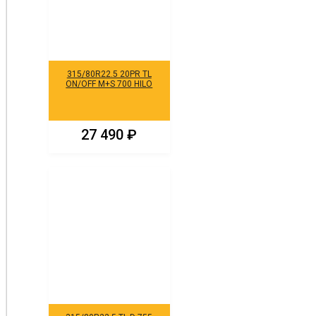
315/80R22.5 20PR TL
ON/OFF M+S 700 HILO
27 490
₽