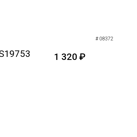
# 08372
FS19753
1 320
₽