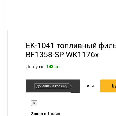
EK-1041 топливный фил
BF1358-SP WK1176x
Доступно:
143 шт.
или
Ку
Добавить в корзину
×
Заказ в 1 клик