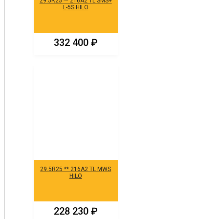
29.5R25 ** 216A2 TL SMS+
L-5S HILO
332 400
₽
29.5R25 ** 216A2 TL MWS
HILO
228 230
₽