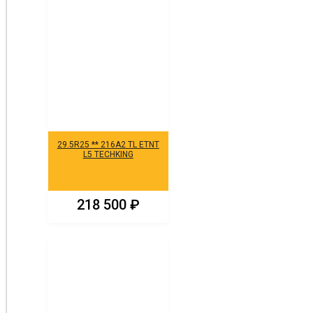
29.5R25 ** 216A2 TL ETNT
L5 TECHKING
218 500
₽