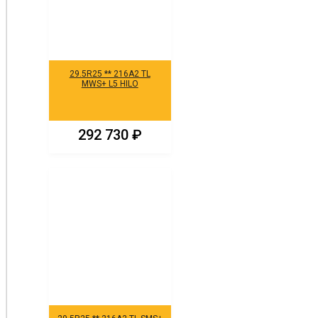
29.5R25 ** 216A2 TL
MWS+ L5 HILO
292 730
₽