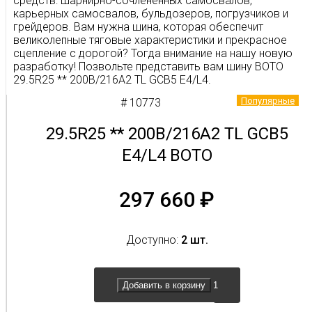
средств: шарнирно-сочлененных самосвалов,
карьерных самосвалов, бульдозеров, погрузчиков и
грейдеров. Вам нужна шина, которая обеспечит
великолепные тяговые характеристики и прекрасное
сцепление с дорогой? Тогда внимание на нашу новую
разработку! Позвольте представить вам шину BOTO
29.5R25 ** 200B/216A2 TL GCB5 E4/L4.
Популярные
# 10773
Наша шина специально создана для обеспечения
комфорта водителя при управлении транспортным
средством. Сочетание превосходных тяговых
29.5R25 ** 200B/216A2 TL GCB5
характеристик и надёжного сцепления с дорогой
E4/L4 BOTO
обеспечивает уникальный опыт вождения. Вы
сможете чувствовать себя уверенно и
контролировать транспортное средство с легкостью.
297 660
₽
Но это еще не всё! Наша шина оснащена
порезостойкой резиновой смесью, которая дает ей
дополнительный запас прочности. Это означает, что
Доступно:
2 шт.
срок эксплуатации шины значительно увеличивается.
Вы сможете наслаждаться её превосходными
характеристиками дольше, без забот о постоянной
Добавить в корзину
замене шин.
Представьте себе возможности, которые