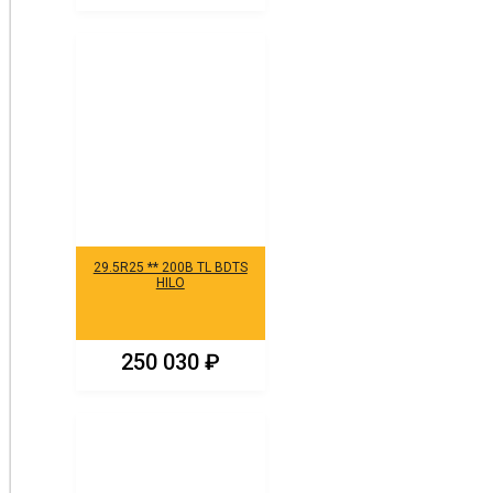
29.5R25 ** 200B TL BDTS
HILO
250 030
₽