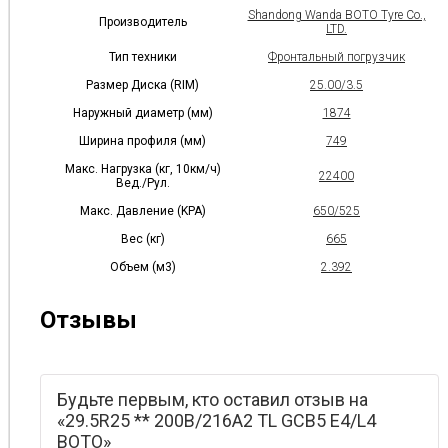
Shandong Wanda BOTO Tyre Co.,
Производитель
LTD.
Тип техники
Фронтальный погрузчик
Размер Диска (RIM)
25.00/3.5
Наружный диаметр (мм)
1874
Ширина профиля (мм)
749
Макс. Нагрузка (кг, 10км/ч)
22400
Вед./Рул.
Макс. Давление (KPA)
650/525
Вес (кг)
665
Объем (м3)
2.392
Отзывы
Будьте первым, кто оставил отзыв на
«29.5R25 ** 200B/216A2 TL GCB5 E4/L4
BOTO»