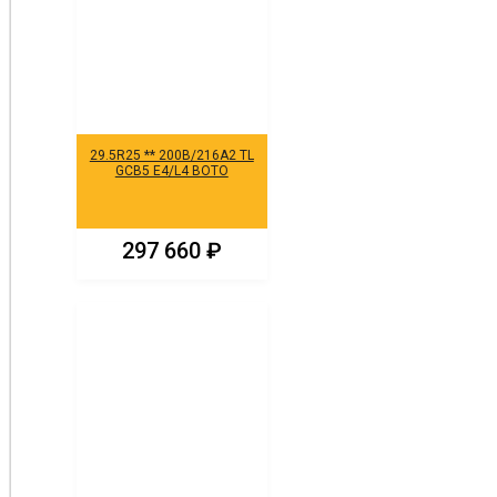
29.5R25 ** 200B/216A2 TL
GCB5 E4/L4 BOTO
297 660
₽